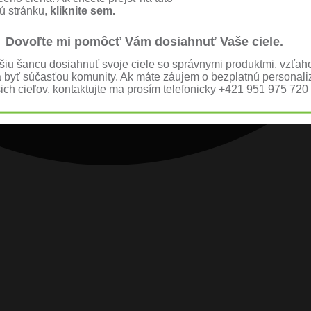
ú stránku,
kliknite sem.
Dovoľte mi pomôcť Vám dosiahnuť Vaše ciele.
̈čšiu šancu dosiahnuť svoje ciele so správnymi produktmi, vzťah
byť súčasťou komunity. Ak máte záujem o bezplatnú persona
̌ich cieľov, kontaktujte ma prosím telefonicky +421 951 975 720