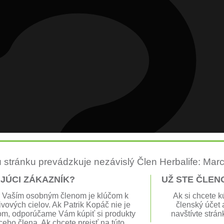
 stránku prevádzkuje nezávislý Člen Herbalife: Mar
UJÚCI ZÁKAZNÍK?
UŽ STE ČLEN
s Vaším osobným členom je klúčom k
Ak si chcete k
vových cielov. Ak Patrik Kopáč nie je
členský účet a
m, odporúčame Vám kúpiť si produkty
navštívte strá
ceho člena. Ak chcete prejsť na túto