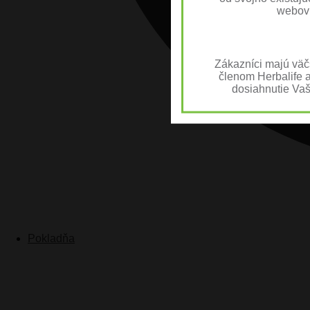
webov
Zákazníci majú va
členom Herbalife a 
dosiahnutie Vas
Pokladňa