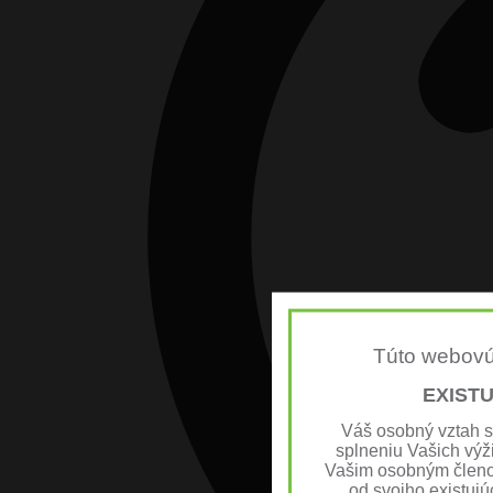
Túto webovú
EXIST
Váš osobný vztah 
splneniu Vašich výži
Vašim osobným členo
od svojho existujú