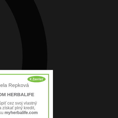
X Zavrieť
cela Repková
OM HERBALIFE
úpiť cez svoj vlastný
 získať plný kredit,
nku
myherbalife.com