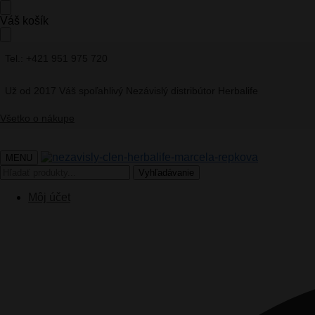
Skip
Skip
Váš košík
to
to
navigation
content
Tel.: +421 951 975 720
Už od 2017 Váš spoľahlivý Nezávislý distribútor Herbalife
Všetko o nákupe
MENU
Hľadať:
Vyhľadávanie
Môj účet