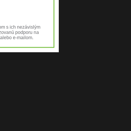
om s ich nezávislým
lizovanú podporu na
 alebo e-mailom.