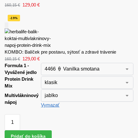
129,00
€
160,15
€
-19%
KOMBO: Balíček pre postavu, sýtosť a zdravé trávenie
129,00
€
160,15
€
Formula 1 -
Vyvážené jedlo
Protein Drink
Mix
Multivlákninový
nápoj
Vymazať
Pridať do košíka