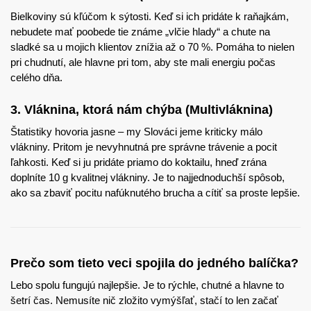
Bielkoviny sú kľúčom k sýtosti. Keď si ich pridáte k raňajkám,
nebudete mať poobede tie známe „vlčie hlady“ a chute na
sladké sa u mojich klientov znížia až o 70 %. Pomáha to nielen
pri chudnutí, ale hlavne pri tom, aby ste mali energiu počas
celého dňa.
3. Vláknina, ktorá nám chýba (Multivláknina)
Štatistiky hovoria jasne – my Slováci jeme kriticky málo
vlákniny. Pritom je nevyhnutná pre správne trávenie a pocit
ľahkosti. Keď si ju pridáte priamo do koktailu, hneď zrána
doplníte 10 g kvalitnej vlákniny. Je to najjednoduchší spôsob,
ako sa zbaviť pocitu nafúknutého brucha a cítiť sa proste lepšie.
Prečo som tieto veci spojila do jedného balíčka?
Lebo spolu fungujú najlepšie. Je to rýchle, chutné a hlavne to
šetrí čas. Nemusíte nič zložito vymýšľať, stačí to len začať