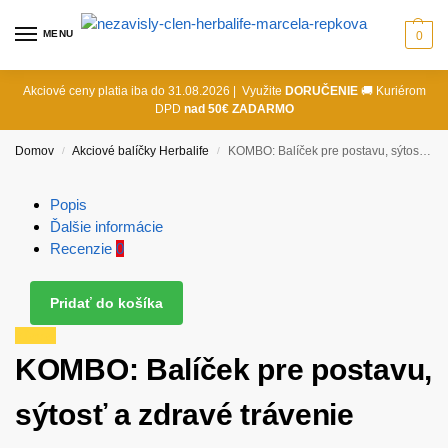
MENU
0
Akciové ceny platia iba do 31.08.2026 | Využite
DORUČENIE
🚚 Kuriérom
DPD
nad 50€ ZADARMO
Domov
Akciové balíčky Herbalife
KOMBO: Balíček pre postavu, sýtosť a zdravé trávenie
/
/
Popis
Ďalšie informácie
Recenzie
0
Pridať do košíka
Zľava!
KOMBO: Balíček pre postavu,
sýtosť a zdravé trávenie