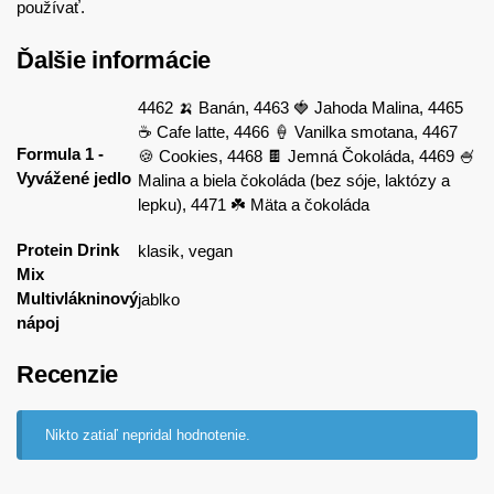
používať.
Ďalšie informácie
4462 🍌 Banán, 4463 🍓 Jahoda Malina, 4465
☕ Cafe latte, 4466 🍦 Vanilka smotana, 4467
Formula 1 -
🍪 Cookies, 4468 🍫 Jemná Čokoláda, 4469 🍧
Vyvážené jedlo
Malina a biela čokoláda (bez sóje, laktózy a
lepku), 4471 ☘️ Mäta a čokoláda
Protein Drink
klasik, vegan
Mix
Multivlákninový
jablko
nápoj
Recenzie
Nikto zatiaľ nepridal hodnotenie.