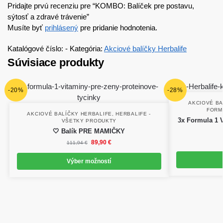
Pridajte prvú recenziu pre “KOMBO: Balíček pre postavu,
sýtosť a zdravé trávenie”
Musíte byť
prihlásený
pre pridanie hodnotenia.
Katalógové číslo:
-
Kategória:
Akciové balíčky Herbalife
Súvisiace produkty
-20%
-28%
AKCIOVÉ BA
FORM
AKCIOVÉ BALÍČKY HERBALIFE
,
HERBALIFE -
3x Formula 1 
VŠETKY PRODUKTY
🤍 Balík PRE MAMIČKY
89,90
€
111,94
€
Výber možností