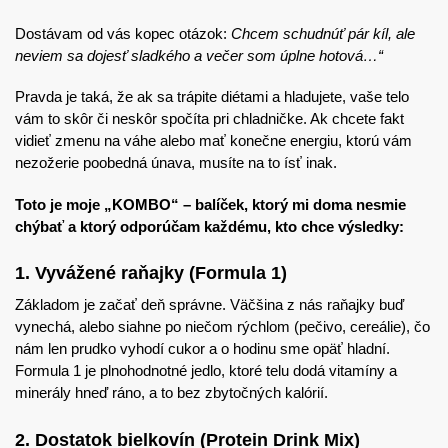
Dostávam od vás kopec otázok:
Chcem schudnúť pár kíl, ale
neviem sa dojesť sladkého a večer som úplne hotová…“
Pravda je taká, že ak sa trápite diétami a hladujete, vaše telo
vám to skôr či neskôr spočíta pri chladničke. Ak chcete fakt
vidieť zmenu na váhe alebo mať konečne energiu, ktorú vám
nezožerie poobedná únava, musíte na to ísť inak.
Toto je moje „KOMBO“ – balíček, ktorý mi doma nesmie
chýbať a ktorý odporúčam každému, kto chce výsledky:
1. Vyvážené raňajky (Formula 1)
Základom je začať deň správne. Väčšina z nás raňajky buď
vynechá, alebo siahne po niečom rýchlom (pečivo, cereálie), čo
nám len prudko vyhodí cukor a o hodinu sme opäť hladní.
Formula 1 je plnohodnotné jedlo, ktoré telu dodá vitamíny a
minerály hneď ráno, a to bez zbytočných kalórií.
2. Dostatok bielkovín (Protein Drink Mix)