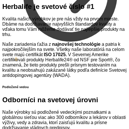
Herbalife je svetové číslo #1
Kvalita našich výrobkov je pre nás vždy na prvom mieste.
Dbáme na dodržiavanie najvyšších štandardov kvality a
vďaka tomu Vám môžeme dodávať tie najlepšie produkty na
trhu.
Naše zariadenia ťažia z
najnovšej technológie
a patria k
najpokročilejším na svete. Všetky naše laboratóriá na celom
svete majú certifikát
ISO 17025.
V Severnej Amerike
0,00
€
0
certifikovali produkty Herbalife24® od NSF pre Sport®, čo
znamená, že tieto produkty prešli prísnym testovaním na
kvalitu a neobsahujú zakázané látky podľa definície Svetovej
antidopingovej agentúry (WADA).
Podložené vedou
Odborníci na svetovej úrovni
Naše výrobky sú podložené vedeckými poznatkami a
globálnou sieťou viac ako 300 odborníkov a lekárov v oblasti
výživy, vedy a zdravia, ktorí zaisťujú kvalitu a prísne
dodržiavanie vládnych predpisov.