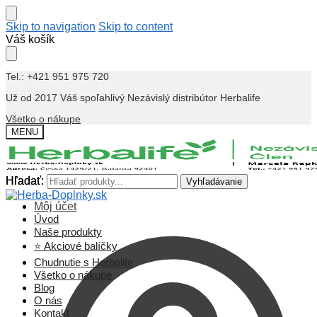
Skip to navigation
Skip to content
Váš košík
Tel.: +421 951 975 720
Už od 2017 Váš spoľahlivý Nezávislý distribútor Herbalife
Všetko o nákupe
MENU
Hľadať:
Hľadať:
Vyhľadávanie
Vyhľadávanie
Môj účet
Úvod
Naše produkty
⭐ Akciové balíčky
Chudnutie s Herbalife
Všetko o nákupe
Blog
O nás
Kontakt