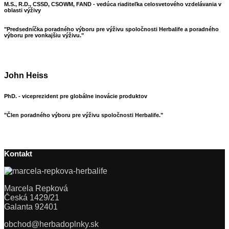
M.S., R.D., CSSD, CSOWM, FAND - vedúca riaditeľka celosvetového vzdelávania v
oblasti výživy
"Predsedníčka poradného výboru pre výživu spoločnosti Herbalife a poradného
výboru pre vonkajšiu výživu."
John Heiss
PhD. - viceprezident pre globálne inovácie produktov
"Člen poradného výboru pre výživu spoločnosti Herbalife."
Kontakt
Marcela Repková
Česká 1429/21
Galanta 92401
obchod@herbadoplnky.sk