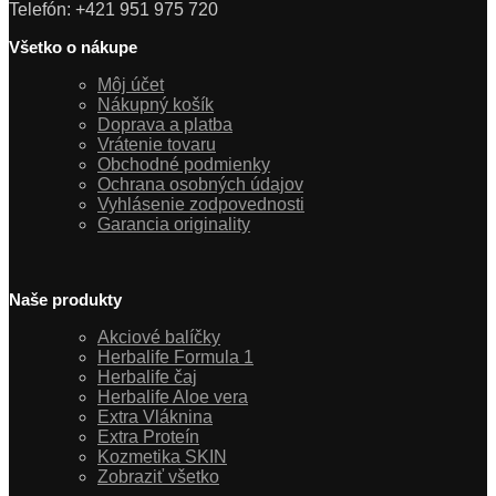
Telefón: +421 951 975 720
Všetko o nákupe
Môj účet
Nákupný košík
Doprava a platba
Vrátenie tovaru
Obchodné podmienky
Ochrana osobných údajov
Vyhlásenie zodpovednosti
Garancia originality
Naše produkty
Akciové balíčky
Herbalife Formula 1
Herbalife čaj
Herbalife Aloe vera
Extra Vláknina
Extra Proteín
Kozmetika SKIN
Zobraziť všetko