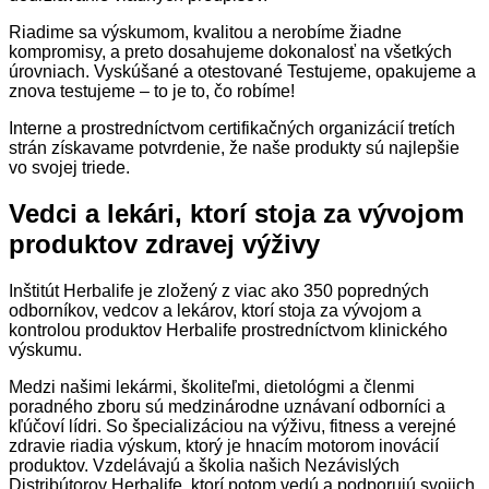
Riadime sa výskumom, kvalitou a nerobíme žiadne
kompromisy, a preto dosahujeme dokonalosť na všetkých
úrovniach. Vyskúšané a otestované Testujeme, opakujeme a
znova testujeme – to je to, čo robíme!
Interne a prostredníctvom certifikačných organizácií tretích
strán získavame potvrdenie, že naše produkty sú najlepšie
vo svojej triede.
Vedci a lekári, ktorí stoja za vývojom
produktov zdravej výživy
Inštitút Herbalife je zložený z
viac ako 350 popredných
odborníkov, vedcov a lekárov
, ktorí stoja za vývojom a
kontrolou produktov Herbalife prostredníctvom klinického
výskumu.
Medzi našimi lekármi, školiteľmi, dietológmi a členmi
poradného zboru sú medzinárodne uznávaní odborníci a
kľúčoví lídri. So špecializáciou na výživu, fitness a verejné
zdravie riadia výskum, ktorý je hnacím motorom inovácií
produktov. Vzdelávajú a školia našich Nezávislých
Distribútorov Herbalife, ktorí potom vedú a podporujú svojich