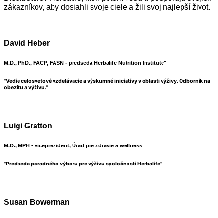
zákazníkov, aby dosiahli svoje ciele a žili svoj najlepší život.
David Heber
M.D., PhD., FACP, FASN - predseda Herbalife Nutrition Institute"
"Vedie celosvetové vzdelávacie a výskumné iniciatívy v oblasti výživy. Odborník na
obezitu a výživu."
Luigi Gratton
M.D., MPH - viceprezident, Úrad pre zdravie a wellness
"Predseda poradného výboru pre výživu spoločnosti Herbalife"
Susan Bowerman