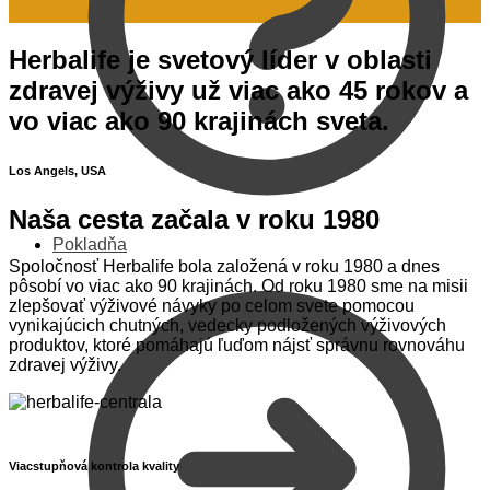
Herbalife je svetový líder v oblasti
zdravej výživy už viac ako 45 rokov a
vo viac ako 90 krajinách sveta.
Los Angels, USA
Naša cesta začala v roku 1980
Pokladňa
Spoločnosť Herbalife bola založená v roku 1980 a dnes
pôsobí vo viac ako 90 krajinách. Od roku 1980 sme na misii
zlepšovať výživové návyky po celom svete pomocou
vynikajúcich chutných, vedecky podložených výživových
produktov, ktoré pomáhajú ľuďom nájsť správnu rovnováhu
zdravej výživy.
Viacstupňová kontrola kvality