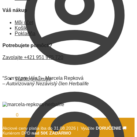
Váš nákup
Môj účet
Košík
Pokladňa
Potrebujete pomôcť?
Zavolajte +421 951 975 720
“
Som tu pre Vás.
” – Marcela Repková
Všetko o nákupe
– Autorizovaný Nezávislý člen Herbalife
0,00
€
0
Akciové ceny platia iba do 31.08.2026 | Využite
DORUČENIE
🚚
Kuriérom DPD
nad 50€ ZADARMO