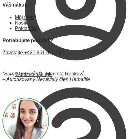
Váš nákup
Môj účet
Košík
Pokladňa
Potrebujete pomôcť?
Zavolajte +421 951 975 720
“
Som tu pre Vás.
” – Marcela Repková
Všetko o nákupe
– Autorizovaný Nezávislý člen Herbalife