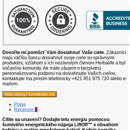
Dovoľte mi pomôcť Vám dosiahnuť Vaše ciele.
Zákazníci
majú väčšiu šancu dosiahnuť svoje ciele so správnymi
produktmi, vzťahom s ich nezávislým členom Herbalife a byť
súčasťou komunity. Ak máte záujem o bezplatnú
personalizovanú podporu na dosiahnutie Vašich cieľov,
kontaktujte ma prosím telefonicky +421 951 975 720 alebo e-
mailom.
Máte otázky? Kontaktujte ma
Popis
Recenzie
0
Cítite sa unavení? Dodajte telu energiu pomocou
šumivého energetického nápoja LiftOff™ s obsahom
kofeínu a malým množstvom kalórií. Kofeín pomáha