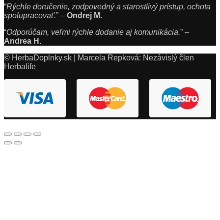
“
Rýchle doručenie, zodpovedný a starostlivý prístup, ochota
spolupracovať.
” –
Ondrej M.
“
Odporúčam, veľmi rýchle dodanie aj komunikácia.
” –
Andrea H.
© HerbaDoplnky.sk | Marcela Repková: Nezávislý člen
Herbalife