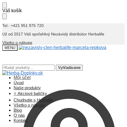
Skip
Skip
Váš košík
to
to
navigation
content
Tel.: +421 951 975 720
Už od 2017 Váš spoľahlivý Nezávislý distribútor Herbalife
Všetko o nákupe
MENU
Hľadať:
Hľadať:
Vyhľadávanie
Vyhľadávanie
Môj účet
Úvod
Naše produkty
⭐ Akciové balíčky
Chudnutie s Herbalife
Všetko o nákupe
Blog
O nás
Kontakt