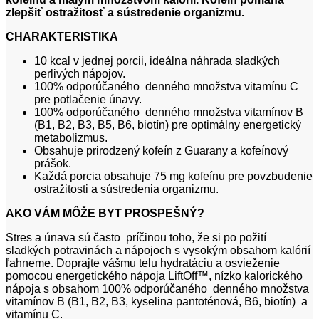
zlepšiť ostražitosť a sústredenie organizmu.
CHARAKTERISTIKA
10 kcal v jednej porcii, ideálna náhrada sladkých
perlivých nápojov.
100% odporúčaného denného množstva vitamínu C
pre potlačenie únavy.
100% odporúčaného denného množstva vitamínov B
(B1, B2, B3, B5, B6, biotín) pre optimálny energetický
metabolizmus.
Obsahuje prirodzený kofeín z Guarany a kofeínový
prášok.
Každá porcia obsahuje 75 mg kofeínu pre povzbudenie
ostražitosti a sústredenia organizmu.
AKO VÁM MÔŽE BYT PROSPEŠNÝ?
Stres a únava sú často príčinou toho, že si po požití
sladkých potravinách a nápojoch s vysokým obsahom kalórií
ľahneme. Doprajte vášmu telu hydratáciu a osvieženie
pomocou energetického nápoja LiftOff™, nízko kalorického
nápoja s obsahom 100% odporúčaného denného množstva
vitamínov B (B1, B2, B3, kyselina pantoténová, B6, biotín) a
vitamínu C.