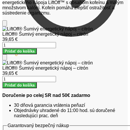
energetického nápoja LiftOff™ s obsahom kofeínu a malým
množstvom kalórií. Kofeín pomáha zlepšiť ostražitosť a
sústredenie organizmu.
Add
to
LiftOff® Šumivý energetický nápoj – citrón
Cart
39,65
€
množstvo
LiftOff®
Pridať do košíka
0,00
€
0
Šumivý
energetický
Add
nápoj
to
LiftOff® Šumivý energetický nápoj – citrón
–
Cart
39,65
€
citrón
množstvo
LiftOff®
Pridať do košíka
Šumivý
energetický
Doručenie po celej SR nad 50€ zadarmo
nápoj
–
30 dňová garancia vrátenia peňazí
citrón
Objednávky uhradené do 11:00 hod. sú doručené
nasledujúci prac. deň
Garantovaný bezpečný nákup