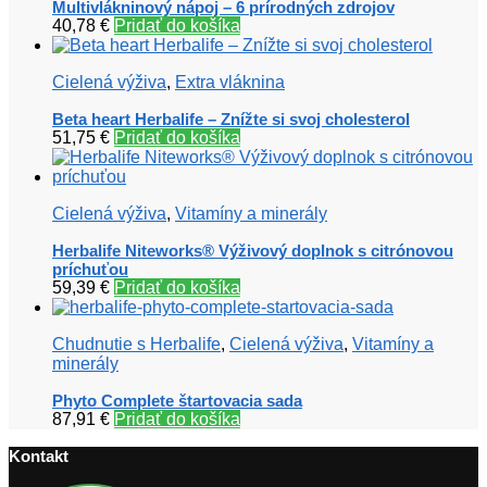
Multivlákninový nápoj – 6 prírodných zdrojov
40,78
€
Pridať do košíka
Cielená výživa
,
Extra vláknina
Beta heart Herbalife – Znížte si svoj cholesterol
51,75
€
Pridať do košíka
Cielená výživa
,
Vitamíny a minerály
Herbalife Niteworks® Výživový doplnok s citrónovou
príchuťou
59,39
€
Pridať do košíka
Chudnutie s Herbalife
,
Cielená výživa
,
Vitamíny a
minerály
Phyto Complete štartovacia sada
87,91
€
Pridať do košíka
Kontakt