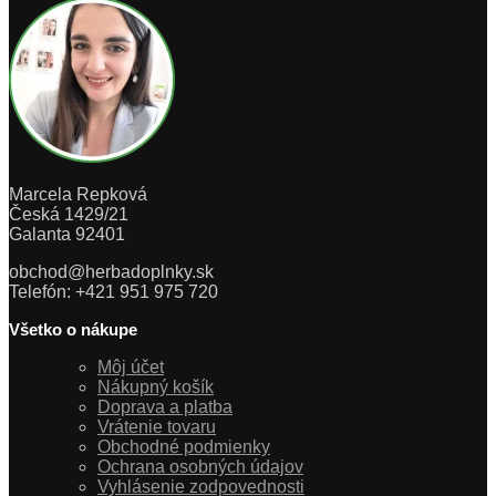
Marcela Repková
Česká 1429/21
Galanta 92401
obchod@herbadoplnky.sk
Telefón: +421 951 975 720
Všetko o nákupe
Môj účet
Nákupný košík
Doprava a platba
Vrátenie tovaru
Obchodné podmienky
Ochrana osobných údajov
Vyhlásenie zodpovednosti