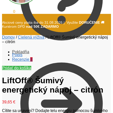
0,00
€
0
Akciové ceny platia iba do 31.08.2026 | Využite
DORUČENIE
🚚
Kuriérom DPD
nad 50€ ZADARMO
Domov
/
Cielená výživa
/
LiftOff® Šumivý energetický nápoj
– citrón
Pokladňa
Popis
Recenzie
0
Pridať do košíka
LiftOff® Šumivý
energetický nápoj – citrón
39,65
€
Cítite sa unavení? Dodajte telu energiu pomocou šumivého