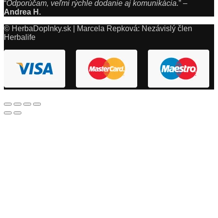
“
Odporúčam, veľmi rýchle dodanie aj komunikácia.
” –
Andrea H.
© HerbaDoplnky.sk | Marcela Repková: Nezávislý člen
Herbalife