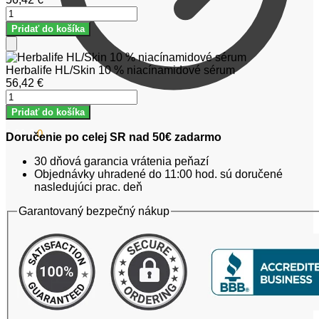
množstvo
Herbalife
Pridať do košíka
HL/Skin
10
Add
%
to
Herbalife HL/Skin 10 % niacínamidové sérum
niacínamidové
Cart
56,42
€
sérum
množstvo
Herbalife
Pridať do košíka
HL/Skin
10
0,00
€
0
Doručenie po celej SR nad 50€ zadarmo
%
niacínamidové
30 dňová garancia vrátenia peňazí
sérum
Objednávky uhradené do 11:00 hod. sú doručené
nasledujúci prac. deň
Garantovaný bezpečný nákup