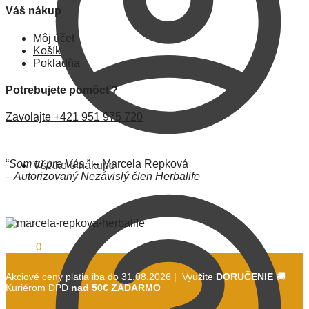
Váš nákup
Môj účet
Košík
Pokladňa
Potrebujete pomôcť?
Zavolajte +421 951 975 720
“
Som tu pre Vás.
” – Marcela Repková
Všetko o nákupe
– Autorizovaný Nezávislý člen Herbalife
0,00
€
0
Akciové ceny platia iba do 31.08.2026 | Využite
DORUČENIE
🚚
Kuriérom DPD
nad 50€ ZADARMO