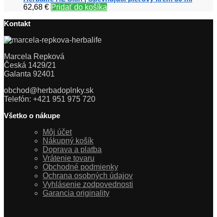
62,68
€
Pridať do košíka
Kontakt
Marcela Repková
Česká 1429/21
Galanta 92401
obchod@herbadoplnky.sk
Telefón: +421 951 975 720
Všetko o nákupe
Môj účet
Nákupný košík
Doprava a platba
Vrátenie tovaru
Obchodné podmienky
Ochrana osobných údajov
Vyhlásenie zodpovednosti
Garancia originality