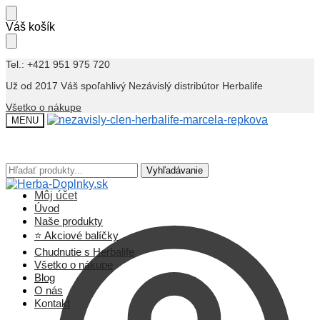
Skip
Skip
Váš košík
to
to
navigation
content
Tel.: +421 951 975 720
Už od 2017 Váš spoľahlivý Nezávislý distribútor Herbalife
Všetko o nákupe
MENU
Hľadať:
Hľadať:
Vyhľadávanie
Vyhľadávanie
Môj účet
Úvod
Naše produkty
⭐ Akciové balíčky
Chudnutie s Herbalife
Všetko o nákupe
Blog
O nás
Kontakt