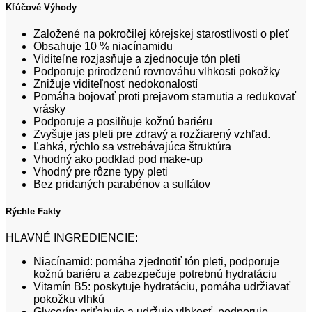
Kľúčové Výhody
Založené na pokročilej kórejskej starostlivosti o pleť
Obsahuje 10 % niacínamidu
Viditeľne rozjasňuje a zjednocuje tón pleti
Podporuje prirodzenú rovnováhu vlhkosti pokožky
Znižuje viditeľnosť nedokonalostí
Pomáha bojovať proti prejavom starnutia a redukovať
vrásky
Podporuje a posilňuje kožnú bariéru
Zvyšuje jas pleti pre zdravý a rozžiarený vzhľad.
Ľahká, rýchlo sa vstrebávajúca štruktúra
Vhodný ako podklad pod make-up
Vhodný pre rôzne typy pleti
Bez pridaných parabénov a sulfátov
Rýchle Fakty
HLAVNÉ INGREDIENCIE:
Niacínamid: pomáha zjednotiť tón pleti, podporuje
kožnú bariéru a zabezpečuje potrebnú hydratáciu
Vitamín B5: poskytuje hydratáciu, pomáha udržiavať
pokožku vlhkú
Glycerín: priťahuje a udržuje vlhkosť, podporuje