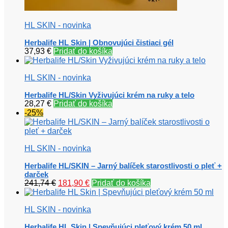
HL SKIN - novinka
Herbalife HL Skin | Obnovujúci čistiaci gél
37,93
€
Pridať do košíka
HL SKIN - novinka
Herbalife HL/Skin Vyživujúci krém na ruky a telo
28,27
€
Pridať do košíka
-25%
HL SKIN - novinka
Herbalife HL/SKIN – Jarný balíček starostlivosti o pleť +
darček
Pôvodná
Aktuálna
241,74
€
181,90
€
Pridať do košíka
cena
cena
bola:
je:
HL SKIN - novinka
241,74 €.
181,90 €.
Herbalife HL Skin | Spevňujúci pleťový krém 50 ml