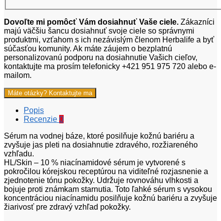
Dovoľte mi pomôcť Vám dosiahnuť Vaše ciele.
Zákazníci
majú väčšiu šancu dosiahnuť svoje ciele so správnymi
produktmi, vzťahom s ich nezávislým členom Herbalife a byť
súčasťou komunity. Ak máte záujem o bezplatnú
personalizovanú podporu na dosiahnutie Vašich cieľov,
kontaktujte ma prosím telefonicky +421 951 975 720 alebo e-
mailom.
Máte otázky? Kontaktujte ma
Popis
Recenzie
0
Sérum na vodnej báze, ktoré posilňuje kožnú bariéru a
zvyšuje jas pleti na dosiahnutie zdravého, rozžiareného
vzhľadu.
HL/Skin – 10 % niacínamidové sérum je vytvorené s
pokročilou kórejskou receptúrou na viditeľné rozjasnenie a
zjednotenie tónu pokožky. Udržuje rovnováhu vlhkosti a
bojuje proti známkam starnutia. Toto ľahké sérum s vysokou
koncentráciou niacínamidu posilňuje kožnú bariéru a zvyšuje
žiarivosť pre zdravý vzhľad pokožky.