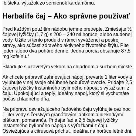
ibišteka, výťažok zo semienok kardamómu.
Herbalife čaj – Ako správne používať
Pred každým použitím nádobu jemne pretrepte. Zmiešajte ½
čajovej lyžičky (1,7 g) s 200 – 240 ml horúcej alebo studenej
vody. Užite si tento produkt v rámci vyváženej a pestrej
stravy, ako súčasť zdravého aktívneho životného štýlu. Pite
jeden alebo dva poháre denne. Jedna porcia obsahuje 87,5
mg kofeínu.*
Skladujte s uzavretým vekom na chladnom a suchom mieste.
Ak chcete pripraviť zahrievajúci nápoj, prevarte 1 liter vody a
vylúhujte v nej svoje obľúbené bobuľové ovocie. Pridajte 2,5
čajovej lyžičky Instantného bylinného nápoja s výťažkami z
čaju. Upokojujúci a teplý, ideálny nápoj, ktorý si vychutnáte
počas chladného dňa.
Na prípravu osviežujúceho ľadového čaju vylúhujte cez noc
1 liter vody s čerstvým granátovým jablkom a niekoľkými
plátkami pomaranča. Pridajte ľad a 2,5 čajovej lyžičky
Instantného bylinného nápoja s výťažkami z čaju.
Osviežujúca a citrusová príchuť, ideálna na horúce letné dni.