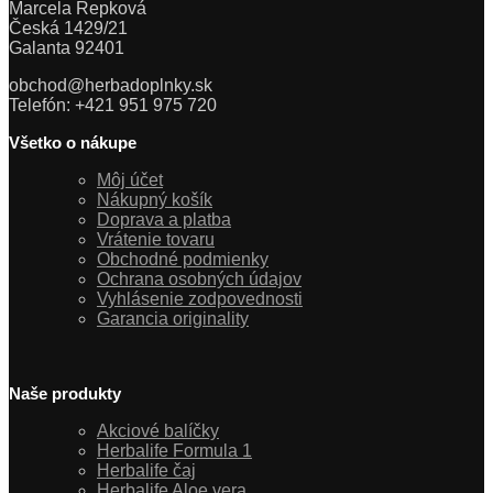
Marcela Repková
Česká 1429/21
Galanta 92401
obchod@herbadoplnky.sk
Telefón: +421 951 975 720
Všetko o nákupe
Môj účet
Nákupný košík
Doprava a platba
Vrátenie tovaru
Obchodné podmienky
Ochrana osobných údajov
Vyhlásenie zodpovednosti
Garancia originality
Naše produkty
Akciové balíčky
Herbalife Formula 1
Herbalife čaj
Herbalife Aloe vera