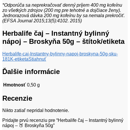
*Odporúča sa neprekračovať denný príjem 400 mg kofeínu
zo všetkých zdrojov (200 mg pre tehotné a dojčiace ženy).
Jednorazová dávka 200 mg kofeínu by sa nemala prekročiť.
(EFSA Journal 2015;13(5):4102. 2015)
Herbalife čaj – Instantný bylinný
nápoj – Broskyňa 50g – štítok/etiketa
Herbalife-caj-Instantny-bylinny-napoj-broskyna-50g-sku-
181K-etiketa
Stiahnuť
Ďalšie informácie
Hmotnosť
0,50 g
Recenzie
Nikto zatiaľ nepridal hodnotenie.
Pridajte prvú recenziu pre “Herbalife čaj – Instantný bylinný
nápoj – 🍑 Broskyňa 50g”