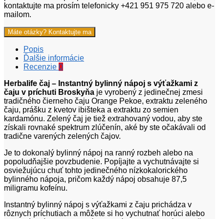
kontaktujte ma prosím telefonicky +421 951 975 720 alebo e-
mailom.
Máte otázky? Kontaktujte ma
Popis
Ďalšie informácie
Recenzie
0
Herbalife čaj – Instantný bylinný nápoj s výťažkami z
čaju v príchuti Broskyňa
je vyrobený z jedinečnej zmesi
tradičného čierneho čaju Orange Pekoe, extraktu zeleného
čaju, prášku z kvetov ibišteka a extraktu zo semien
kardamónu. Zelený čaj je tiež extrahovaný vodou, aby ste
získali rovnaké spektrum zlúčenín, aké by ste očakávali od
tradične varených zelených čajov.
Je to dokonalý bylinný nápoj na ranný rozbeh alebo na
popoludňajšie povzbudenie. Popíjajte a vychutnávajte si
osviežujúcu chuť tohto jedinečného nízkokalorického
bylinného nápoja, pričom každý nápoj obsahuje 87,5
miligramu kofeínu.
Instantný bylinný nápoj s výťažkami z čaju prichádza v
rôznych príchutiach a môžete si ho vychutnať horúci alebo