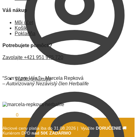
Váš nákup
Môj účet
Košík
Pokladňa
Potrebujete pomôcť?
Zavolajte +421 951 975 720
“
Som tu pre Vás.
” – Marcela Repková
Všetko o nákupe
– Autorizovaný Nezávislý člen Herbalife
0,00
€
0
Akciové ceny platia iba do 31.08.2026 | Využite
DORUČENIE
🚚
Kuriérom DPD
nad 50€ ZADARMO