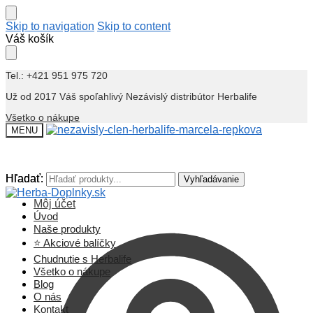
Skip to navigation
Skip to content
Váš košík
Tel.: +421 951 975 720
Už od 2017 Váš spoľahlivý Nezávislý distribútor Herbalife
Všetko o nákupe
MENU
Hľadať:
Hľadať:
Vyhľadávanie
Vyhľadávanie
Môj účet
Úvod
Naše produkty
⭐ Akciové balíčky
Chudnutie s Herbalife
Všetko o nákupe
Blog
O nás
Kontakt