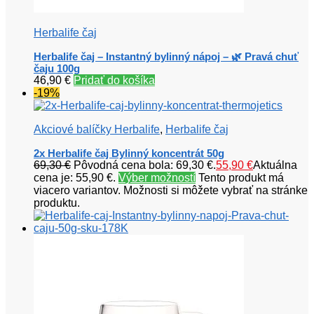
Herbalife čaj
Herbalife čaj – Instantný bylinný nápoj – 🌿 Pravá chuť
čaju 100g
46,90
€
Pridať do košíka
-19%
Akciové balíčky Herbalife
,
Herbalife čaj
2x Herbalife čaj Bylinný koncentrát 50g
69,30
€
Pôvodná cena bola: 69,30 €.
55,90
€
Aktuálna
cena je: 55,90 €.
Výber možností
Tento produkt má
viacero variantov. Možnosti si môžete vybrať na stránke
produktu.