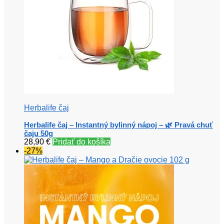
Herbalife čaj
Herbalife čaj – Instantný bylinný nápoj – 🌿 Pravá chuť
čaju 50g
28,90
€
Pridať do košíka
-27%