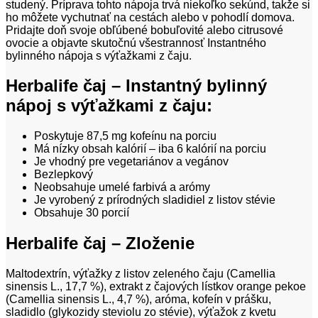
studený. Príprava tohto nápoja trvá niekoľko sekúnd, takže si
ho môžete vychutnať na cestách alebo v pohodlí domova.
Pridajte doň svoje obľúbené bobuľovité alebo citrusové
ovocie a objavte skutočnú všestrannosť Instantného
bylinného nápoja s výťažkami z čaju.
Herbalife čaj – Instantný bylinný
nápoj s výťažkami z čaju:
Poskytuje 87,5 mg kofeínu na porciu
Má nízky obsah kalórií – iba 6 kalórií na porciu
Je vhodný pre vegetariánov a vegánov
Bezlepkový
Neobsahuje umelé farbivá a arómy
Je vyrobený z prírodných sladidiel z listov stévie
Obsahuje 30 porcií
Herbalife čaj – Zloženie
Maltodextrín, výťažky z listov zeleného čaju (Camellia
sinensis L., 17,7 %), extrakt z čajových lístkov orange pekoe
(Camellia sinensis L., 4,7 %), aróma, kofeín v prášku,
sladidlo (glykozidy steviolu zo stévie), výťažok z kvetu