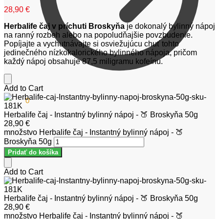
28,90
€
Herbalife čaj v príchuti Broskyňa
je dokonalý bylinný nápoj
na ranný rozbeh alebo na popoludňajšie povzbudenie.
Popíjajte a vychutnávajte si osviežujúcu chuť tohto
jedinečného nízkokalorického bylinného nápoja, pričom
každý nápoj obsahuje 87,5 miligramu kofeínu.
Add to Cart
0,00
€
0
Herbalife čaj - Instantný bylinný nápoj - 🍑 Broskyňa 50g
28,90
€
množstvo Herbalife čaj - Instantný bylinný nápoj - 🍑
Broskyňa 50g
Pridať do košíka
Add to Cart
Herbalife čaj - Instantný bylinný nápoj - 🍑 Broskyňa 50g
28,90
€
množstvo Herbalife čaj - Instantný bylinný nápoj - 🍑