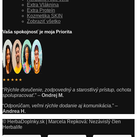
Extra Vláknina
Extra Proteín
Kozmetika SKIN
Zobraziť všetko
Vaša spokojnosť je moja Priorita
★★★★★
“
Rýchle doručenie, zodpovedný a starostlivý prístup, ochota
spolupracovať.
” –
Ondrej M.
“
Odporúčam, veľmi rýchle dodanie aj komunikácia.
” –
Andrea H.
© HerbaDoplnky.sk | Marcela Repková: Nezávislý člen
Herbalife