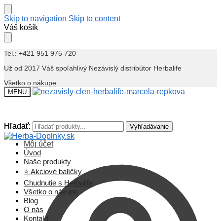
Skip to navigation
Skip to content
Váš košík
Tel.: +421 951 975 720
Už od 2017 Váš spoľahlivý Nezávislý distribútor Herbalife
Všetko o nákupe
MENU
Hľadať:
Hľadať:
Vyhľadávanie
Vyhľadávanie
Môj účet
Úvod
Naše produkty
⭐ Akciové balíčky
Chudnutie s Herbalife
Všetko o nákupe
Blog
O nás
Kontakt