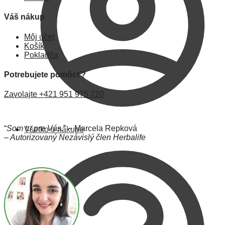
Váš nákup
Môj účet
Košík
Pokladňa
Potrebujete pomôcť?
Zavolajte +421 951 975 720
“
Som tu pre Vás.
” – Marcela Repková
Všetko o nákupe
– Autorizovaný Nezávislý člen Herbalife