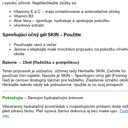
i vysoko účinné. Najdôležitejšie zložky sú:
Vitamíny E a C – majú omladzovacie a antioxidačné účinky
Vitamín B3
Aloe Vera – zjemňuje, hydratuje a upokojuje pokožku
uhorkový extrakt
Spevňujúci očný gél SKIN – Použitie
Používajte ráno a večer
Jemne v klepkajte malé množstvo prípravku na pokožku očnéh
okolia
Balenie – 15ml (fľaštička s pumpičkou)
Tento prípravok je súčasťou účinnej rady Herbalife SKIN. Začnite ho
používať čím najskôr. Navyše je SKIN – Spevňujúci očný gél (Firming
Gel) je cenovo dostupný takmer pre každého. Zlepšenie očného okoli
Herbalife nebolo nikdy tak jednoduché. Využite to vo svoj prospech.
Pokračujte
– Denným hydratačným krémom
Všestranný hydratačný prostriedok s rozjasňujúcimi prvkami dodá vaš
pleti zdravú farbu. Pleť vyzerá žiarivo dokonca aj bez make-upu.
Zisti
viac