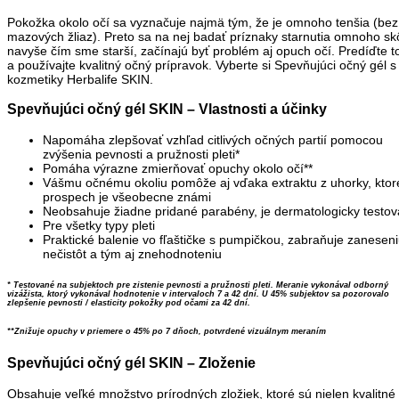
Pokožka okolo očí sa vyznačuje najmä tým, že je omnoho tenšia (bez
mazových žliaz). Preto sa na nej badať príznaky starnutia omnoho sk
navyše čím sme starší, začínajú byť problém aj opuch očí. Predíďte 
a používajte kvalitný očný prípravok. Vyberte si Spevňujúci očný gél s
kozmetiky Herbalife SKIN.
Spevňujúci očný gél SKIN – Vlastnosti a účinky
Napomáha zlepšovať vzhľad citlivých očných partií pomocou
zvýšenia pevnosti a pružnosti pleti*
Pomáha výrazne zmierňovať opuchy okolo očí**
Vášmu očnému okoliu pomôže aj vďaka extraktu z uhorky, kto
prospech je všeobecne známi
Neobsahuje žiadne pridané parabény, je dermatologicky testo
Pre všetky typy pleti
Praktické balenie vo fľaštičke s pumpičkou, zabraňuje zanesen
nečistôt a tým aj znehodnoteniu
* Testované na subjektoch pre zistenie pevnosti a pružnosti pleti. Meranie vykonával odborný
vizážista, ktorý vykonával hodnotenie v intervaloch 7 a 42 dní. U 45% subjektov sa pozorovalo
zlepšenie pevnosti / elasticity pokožky pod očami za 42 dní.
*
*Znižuje opuchy v priemere o 45% po 7 dňoch, potvrdené vizuálnym meraním
Spevňujúci očný gél SKIN – Zloženie
Obsahuje veľké množstvo prírodných zložiek, ktoré sú nielen kvalitné 